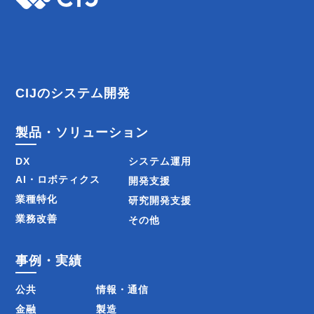
ビ
ゲ
ー
CIJのシステム開発
シ
製品・ソリューション
ョ
DX
システム運用
ン
AI・ロボティクス
開発支援
業種特化
研究開発支援
業務改善
その他
事例・実績
公共
情報・通信
金融
製造