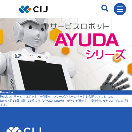
Posted in
ニュース
,
製品・サービス
Previous:
サービスロボット「AYUDA」シリーズのホームページを公開いたしました。
投
Next:
4月18日（日）18時より「AYUDA-MiraMe」がテレビ神奈川で放映中のカナフルTVに出演し
ます。
稿
ナ