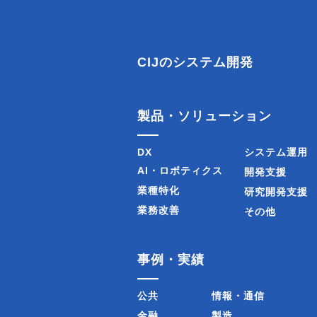
稿
ナ
CIJのシステム開発
ビ
ゲ
製品・ソリューション
ー
DX
システム運用
シ
AI・ロボティクス
開発支援
業種特化
研究開発支援
ョ
業務改善
その他
ン
事例・実績
公共
情報・通信
金融
製造