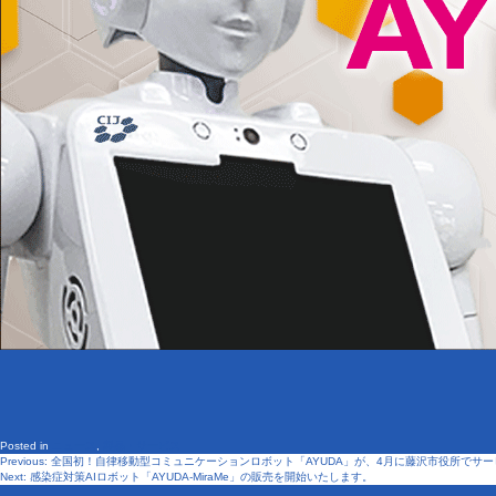
Posted in
ニュース
,
製品・サービス
Previous:
全国初！自律移動型コミュニケーションロボット「AYUDA」が、4月に藤沢市役所でサ
投
Next:
感染症対策AIロボット「AYUDA-MiraMe」の販売を開始いたします。