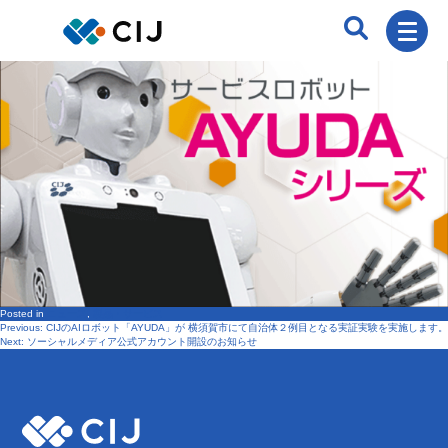
Posted in
ニュース
,
製品・サービス
Previous:
CIJのAIロボット「AYUDA」が 横須賀市にて自治体２例目となる実証実験を実施します。
投
Next:
ソーシャルメディア公式アカウント開設のお知らせ
稿
ナ