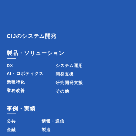
ビ
ゲ
ー
CIJのシステム開発
シ
製品・ソリューション
ョ
DX
システム運用
ン
AI・ロボティクス
開発支援
業種特化
研究開発支援
業務改善
その他
事例・実績
公共
情報・通信
金融
製造