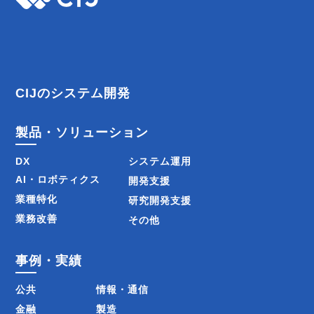
ビ
ゲ
ー
CIJのシステム開発
シ
製品・ソリューション
ョ
DX
システム運用
ン
AI・ロボティクス
開発支援
業種特化
研究開発支援
業務改善
その他
事例・実績
公共
情報・通信
金融
製造