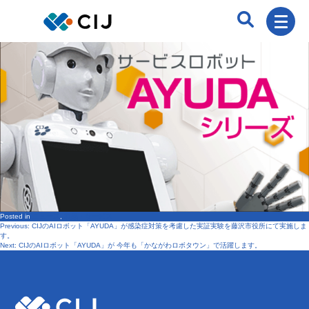
Posted in
ニュース
,
製品・サービス
Previous:
CIJのAIロボット「AYUDA」が感染症対策を考慮した実証実験を藤沢市役所にて実施しま
投
す。
Next:
CIJのAIロボット「AYUDA」が 今年も「かながわロボタウン」で活躍します。
稿
ナ