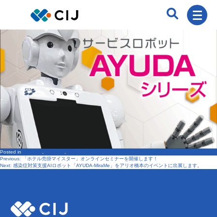
Posted in
イベント
,
ニュース
,
製品・サービス
Previous:
「ホテル売掛マイスター」オンラインセミナーを開催します！
投
Next:
感染症対策支援AIロボット「AYUDA-MiraMe」をアリオ橋本のイベントに出展します。
稿
ナ