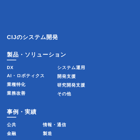
ビ
ゲ
ー
CIJのシステム開発
シ
製品・ソリューション
ョ
DX
システム運用
ン
AI・ロボティクス
開発支援
業種特化
研究開発支援
業務改善
その他
事例・実績
公共
情報・通信
金融
製造