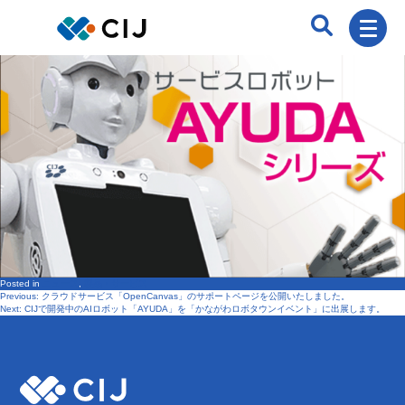
Posted in
ニュース
,
製品・サービス
Previous:
クラウドサービス「OpenCanvas」のサポートページを公開いたしました。
投
Next:
CIJで開発中のAIロボット「AYUDA」を「かながわロボタウンイベント」に出展します。
稿
ナ