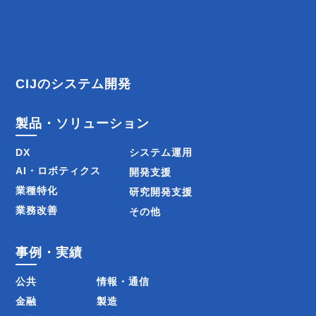
ビ
ゲ
ー
CIJのシステム開発
シ
製品・ソリューション
ョ
DX
システム運用
ン
AI・ロボティクス
開発支援
業種特化
研究開発支援
業務改善
その他
事例・実績
公共
情報・通信
金融
製造