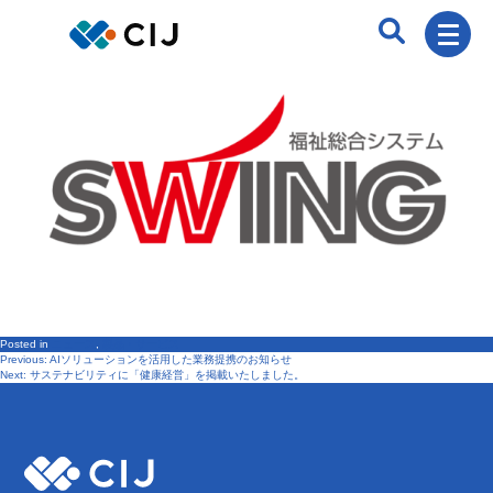
Posted in
ニュース
,
製品・サービス
Previous:
AIソリューションを活用した業務提携のお知らせ
投
Next:
サステナビリティに「健康経営」を掲載いたしました。
稿
ナ