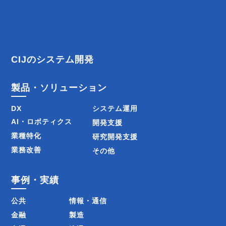
ビ
ゲ
ー
CIJのシステム開発
シ
製品・ソリューション
ョ
DX
システム運用
ン
AI・ロボティクス
開発支援
業種特化
研究開発支援
業務改善
その他
事例・実績
公共
情報・通信
金融
製造