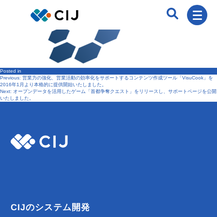
Posted in
ニュース
Previous:
営業力の強化、営業活動の効率化をサポートするコンテンツ作成ツール「VisuCook」を
投
2016年1月より本格的に提供開始いたしました。
Next:
オープンデータを活用したゲーム「首都争奪クエスト」をリリースし、サポートページを公開
いたしました。
稿
ナ
ビ
ゲ
ー
CIJのシステム開発
シ