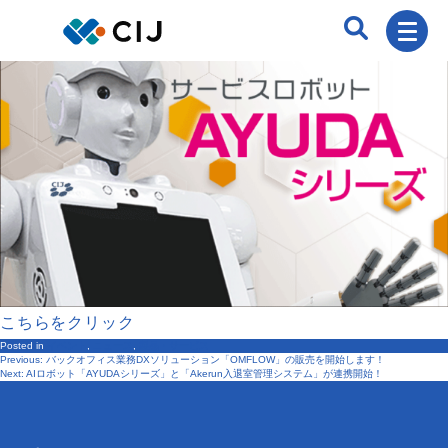
こちらをクリック
Posted in
イベント
,
ニュース
,
製品・サービス
Previous:
バックオフィス業務DXソリューション「OMFLOW」の販売を開始します！
投
Next:
AIロボット「AYUDAシリーズ」と「Akerun入退室管理システム」が連携開始！
稿