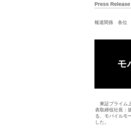
Press Release
報道関係 各位
モ
東証プライム上
表取締役社長：坂
る、モバイルモーシ
した。