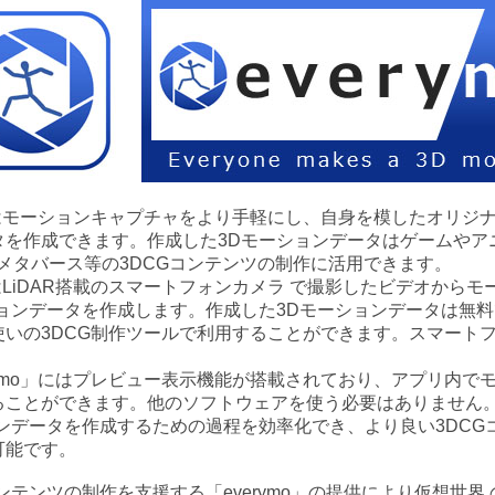
」はモーションキャプチャをより手軽にし、自身を模したオリジナ
タを作成できます。作成した3Dモーションデータはゲームやア
メタバース等の3DCGコンテンツの制作に活用できます。
」はLiDAR搭載のスマートフォンカメラ で撮影したビデオから
ションデータを作成します。作成した3Dモーションデータは無
使いの3DCG制作ツールで利用することができます。スマート
ymo」にはプレビュー表示機能が搭載されており、アプリ内で
ることができます。他のソフトウェアを使う必要はありません。
ンデータを作成するための過程を効率化でき、より良い3DCG
可能です。
コンテンツの制作を支援する「everymo」の提供により仮想世界