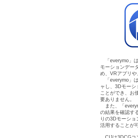
「everymo
モーションデー
め、VRアプリや
「everymo
ャし、3Dモー
ことができ、お
要ありません。
また、「ever
の結果を確認す
りの3Dモーショ
活用することが
CIJは3DCG