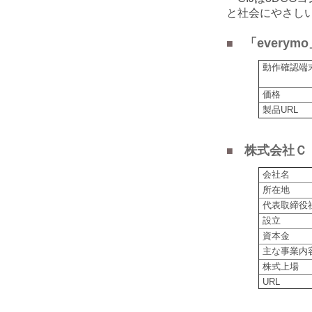
と社会にやさし
「every
■
動作確認端
価格
製品URL
株式会社Ｃ
■
会社名
所在地
代表取締役
設立
資本金
主な事業内
株式上場
URL