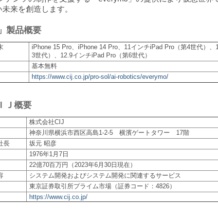
い未来を創造します。
mo」製品概要
末
iPhone 15 Pro、iPhone 14 Pro、11インチiPad Pro（第4世代）
3世代）、12.9インチiPad Pro（第6世代）
基本無料
https://www.cij.co.jp/pro-sol/ai-robotics/everymo/
ＩＪ概要
株式会社CIJ
神奈川県横浜市西区高島1-2-5 横濱ゲートタワー 17階
社長
坂元 昭彦
1976年1月7日
22億70百万円（2023年6月30日現在）
容
システム開発およびシステム開発に関連するサービス
東京証券取引所プライム市場（証券コード：4826）
https://www.cij.co.jp/